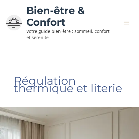
Aller
Bien-être &
au
contenu
Confort
Votre guide bien-être : sommeil, confort
et sérénité
Régulation
thermique et literie