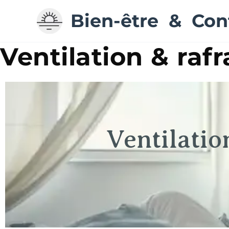
Aller
Bien-être & Con
au
contenu
Ventilation & raf
Ventilati