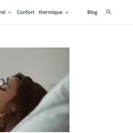
Recherche
el
Confort thermique
⠀⠀
Blog
nt