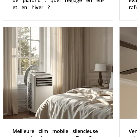
de plafond : quel réglage en été
éva
et en hiver ?
raf
Meilleure clim mobile silencieuse
Ven