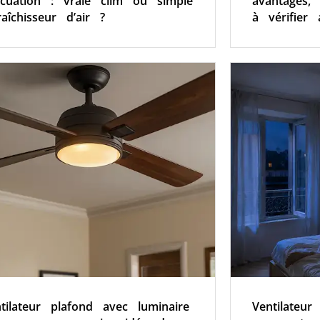
cuation : vraie clim ou simple
avantages,
raîchisseur d’air ?
à vérifier 
tilateur plafond avec luminaire
Ventilateur