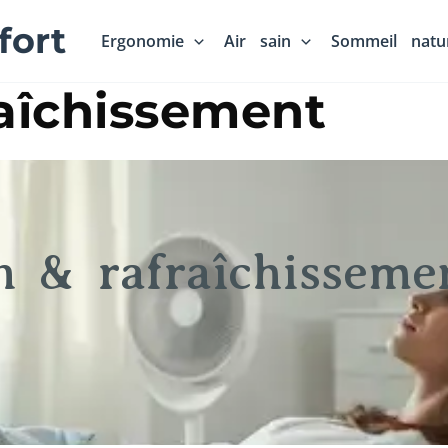
fort
Ergonomie
Air sain
Sommeil natur
raîchissement
on & rafraîchisseme