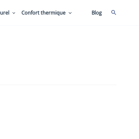
Recherche
urel
Confort thermique
⠀⠀
Blog