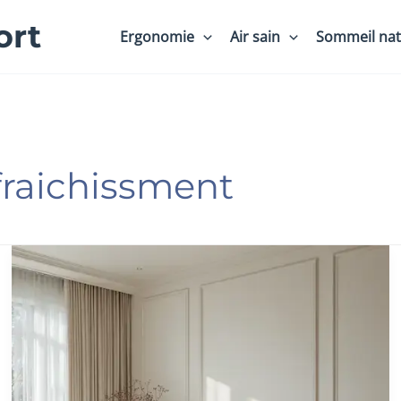
ort
Ergonomie
Air sain
Sommeil nat
afraichissment