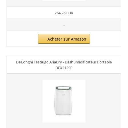
254,26 EUR
-
Acheter sur Amazon
De’Longhi Tasciugo AriaDry - Déshumidificateur Portable
DEX212SF