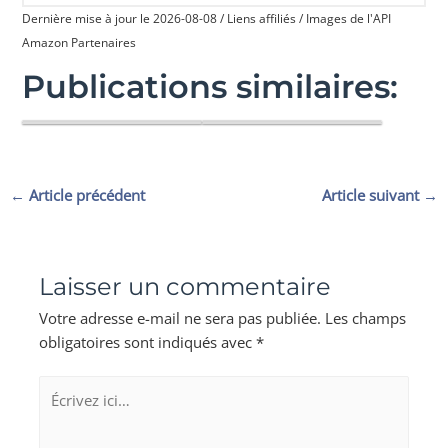
Dernière mise à jour le 2026-08-08 / Liens affiliés / Images de l'API
Amazon Partenaires
Publications similaires:
Masque de nuit : gadget ou
Voyager sans dérégler son
Qualité du sommeil : ce que
Transpiration de la tête la nuit
véritable allié du…
sommeil : guide complet…
votre routine du soir…
: causes et solutions
←
Article précédent
Article suivant
→
Laisser un commentaire
Votre adresse e-mail ne sera pas publiée.
Les champs
obligatoires sont indiqués avec
*
Écrivez
ici…