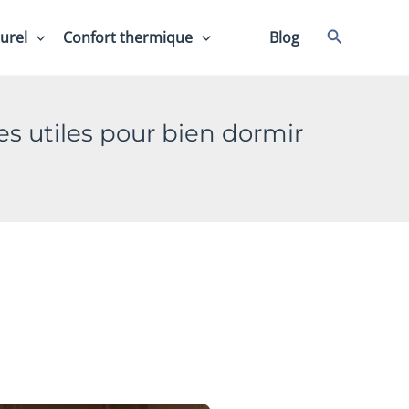
Recherche
urel
Confort thermique
⠀⠀
Blog
ges utiles pour bien dormir