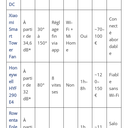
DC
Xiao
Con
mi
À
Régl
Wi-
nect
Sma
parti
30°
age
Fi +
~70–
é
rt
r de
à
fin
Mi
Oui
100
abor
Tow
34,6
150°
via
Hom
€
dabl
er
dB*
app
e
e
Fan
Hon
À
eyw
~12
Fiabl
parti
8
ell
1h–
0–
e
r de
80°
vites
Non
HYF
8h
150
sans
32
ses
290
€
Wi-Fi
dB*
E4
Row
enta
À
Salo
Eole
parti
1h,
~11