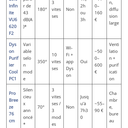
3
n,
Infin
r de
2h
0–
180°
vites
Non
diffu
ite
43
ou
160
ses
sion
VU6
dB(A
3h
€
large
620
)*
F2
Dys
Vari
Venti
Wi-
on
able
~50
latio
10
Fi +
Purif
selo
0–
n +
350°
vites
app
Oui
ier
n
600
purif
ses
Dys
Cool
mod
€
icati
on
PC1
e
on
Silen
3
Pro
Cha
cieu
vites
Jusq
Bree
mbr
x
ses /
u’à
~55–
ze
70°
Non
e,
ann
3
7h3
90 €
76
bure
oncé
mod
0
cm
au
*
es