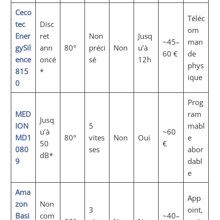
Ceco
Téléc
tec
Disc
om
Ener
ret
Non
Jusq
~45–
man
gySil
ann
80°
préci
Non
u’à
60 €
de
ence
oncé
sé
12h
phys
815
*
ique
0
Prog
MED
ram
Jusq
ION
5
mabl
u’à
~60
MD1
80°
vites
Non
Oui
e
50
€
080
ses
abor
dB*
9
dabl
e
Ama
App
zon
Non
3
oint,
Basi
com
~40–