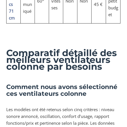
60°
vites
Non
Non
petit
cs
mun
45 €
ses
budg
71
iqué
et
cm
Comparatif détaillé des
meilleurs ventilateurs
colonne par besoins
Comment nous avons sélectionné
ces ventilateurs colonne
Les modèles ont été retenus selon cinq critères : niveau
sonore annoncé, oscillation, confort d’usage, rapport
fonctions/prix et pertinence selon la pièce. Les données