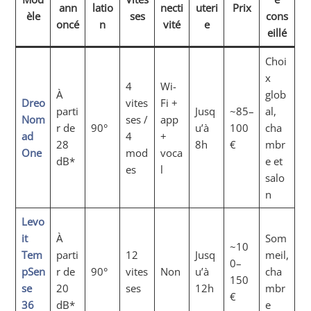
ann
latio
necti
uteri
Prix
èle
ses
cons
oncé
n
vité
e
eillé
Choi
x
4
Wi-
À
glob
Dreo
vites
Fi +
parti
Jusq
~85–
al,
Nom
ses /
app
r de
90°
u’à
100
cha
ad
4
+
28
8h
€
mbr
One
mod
voca
dB*
e et
es
l
salo
n
Levo
it
À
Som
~10
Tem
parti
12
Jusq
meil,
0–
pSen
r de
90°
vites
Non
u’à
cha
150
se
20
ses
12h
mbr
€
36
dB*
e