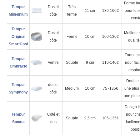
Forme in
Tempur
Dos et
Très
11 cm
130-160€
pour le 
Millennium
côté
ferme
cervi
Tempur
Dos et
Meilleur 
Original
Ferme
10 cm
100-130€
côté
qualité
SmartCool
Forme pa
Tempur
Ventre
Souple
9 cm
110-140€
pour facil
Ombracio
respira
Double 
Tempur
dos et
Medium
10 cm
75 -135€
une plus
Symphony
côté
une plus
Design i
Tempur
Côté et
pour ch
Souple
9,5 cm
105-135€
Sonata
dos
facilem
posit