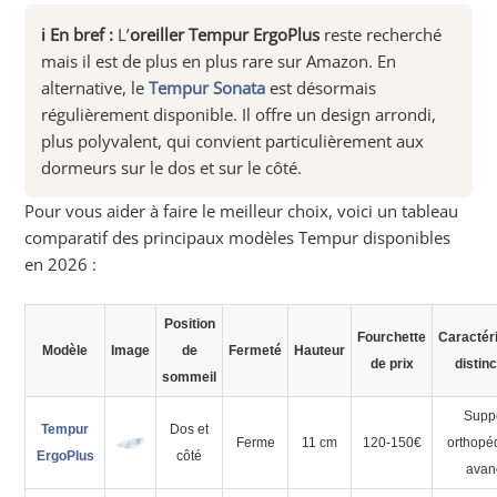
ℹ️ En bref :
L’
oreiller Tempur ErgoPlus
reste recherché
mais il est de plus en plus rare sur Amazon. En
alternative, le
Tempur Sonata
est désormais
régulièrement disponible. Il offre un design arrondi,
plus polyvalent, qui convient particulièrement aux
dormeurs sur le dos et sur le côté.
Pour vous aider à faire le meilleur choix, voici un tableau
comparatif des principaux modèles Tempur disponibles
en 2026 :
Position
Fourchette
Caractér
Modèle
Image
de
Fermeté
Hauteur
de prix
distinc
sommeil
Supp
Tempur
Dos et
Ferme
11 cm
120-150€
orthopé
ErgoPlus
côté
avan